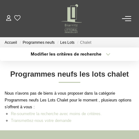
NOS BIENS
Accueil
Programmes neufs
Les Lots
Chalet
LOCATIONS
Modifier les critères de recherche
Localisation
Type de bien
Surface min
Budget max
ESTIMER
Programmes neufs les lots chalet
Plus de critères
Créer une alerte
NOTRE AGENCE
Nous n'avons pas de biens à vous proposer dans la catégorie
Programmes neufs Les Lots Chalet pour le moment , plusieurs options
ACTUALITÉS
s'offrent à vous :
Re-soumettre la recherche avec moins de critères.
Transmettez-nous votre demande
CONTACT
EN
ES