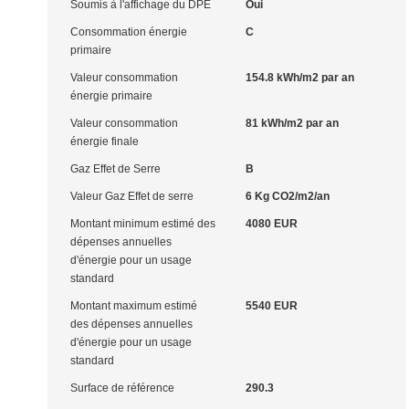
Soumis à l'affichage du DPE
Oui
Consommation énergie
C
primaire
Valeur consommation
154.8 kWh/m2 par an
énergie primaire
Valeur consommation
81 kWh/m2 par an
énergie finale
Gaz Effet de Serre
B
Valeur Gaz Effet de serre
6 Kg CO2/m2/an
Montant minimum estimé des
4080 EUR
dépenses annuelles
d'énergie pour un usage
standard
Montant maximum estimé
5540 EUR
des dépenses annuelles
d'énergie pour un usage
standard
Surface de référence
290.3