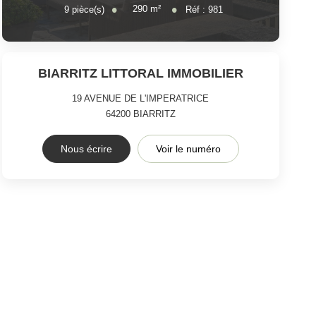
290
m²
9
pièce(s)
Réf :
981
BIARRITZ LITTORAL IMMOBILIER
19 AVENUE DE L'IMPERATRICE
64200
BIARRITZ
Nous écrire
Voir le numéro