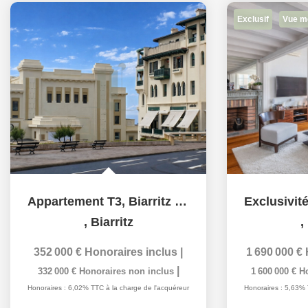
Exclusif
Vue m
Appartement T3, Biarritz Grande Plage (Usage professionnel...
,
Biarritz
,
352 000 €
Honoraires inclus
|
1 690 000 €
|
332 000 €
Honoraires non inclus
1 600 000 €
H
Honoraires : 6,02% TTC à la charge de l'acquéreur
Honoraires : 5,63% 