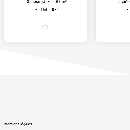
69
m²
3
pièce(s)
5
pièc
Réf :
984
Mentions légales