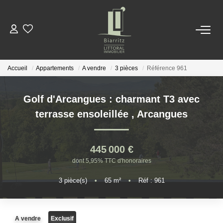
NOS BIENS
Accueil
Appartements
A vendre
3 pièces
Référence 961
LOCATIONS
Golf d'Arcangues : charmant T3 avec
ESTIMER
terrasse ensoleillée
,
Arcangues
NOTRE AGENCE
445 000 €
dont 5,95% TTC d'honoraires
ACTUALITÉS
3
pièce(s)
•
65
m²
•
Réf : 961
CONTACT
A vendre
Exclusif
EN
ES