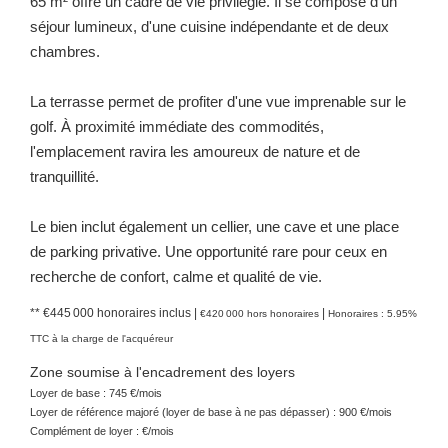
65 m² offre un cadre de vie privilégié. Il se compose d'un
séjour lumineux, d'une cuisine indépendante et de deux
chambres.
La terrasse permet de profiter d'une vue imprenable sur le
golf. À proximité immédiate des commodités,
l'emplacement ravira les amoureux de nature et de
tranquillité.
Le bien inclut également un cellier, une cave et une place
de parking privative. Une opportunité rare pour ceux en
recherche de confort, calme et qualité de vie.
** €445 000
honoraires inclus
|
|
€420 000
hors honoraires
Honoraires : 5.95%
TTC à la charge de l'acquéreur
Zone soumise à l'encadrement des loyers
Loyer de base :
745
€/mois
Loyer de référence majoré (loyer de base à ne pas dépasser) :
900
€/mois
Complément de loyer :
€/mois