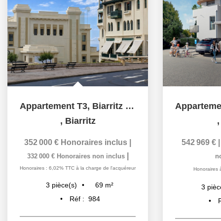
Appartement T3, Biarritz Grande Plage (Usage professionnel...
,
Biarritz
352 000 €
Honoraires inclus
|
542 969 €
|
332 000 €
Honoraires non inclus
n
Honoraires : 6,02% TTC à la charge de l'acquéreur
Honoraires 
69
m²
3
pièce(s)
3
pièc
Réf :
984