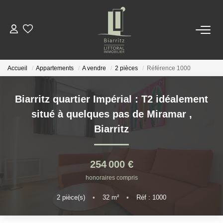
NOS BIENS
Accueil
Appartements
A vendre
2 pièces
Référence 1000
LOCATIONS
Biarritz quartier Impérial : T2 idéalement
ESTIMER
situé à quelques pas de Miramar
,
Biarritz
NOTRE AGENCE
254 000 €
ACTUALITÉS
honoraires compris
2
pièce(s)
•
32
m²
•
Réf : 1000
CONTACT
EN
ES