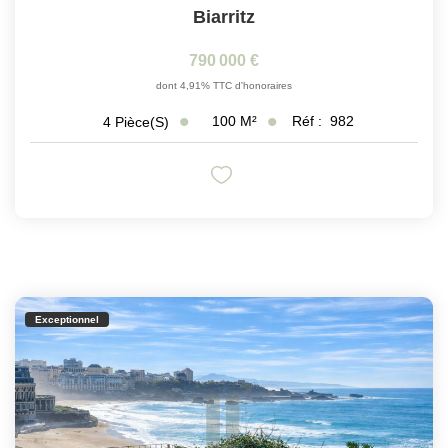
Biarritz
790 000 €
dont 4,91% TTC d'honoraires
100
M²
Réf :
982
4
Pièce(s)
Exceptionnel