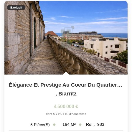
Exclusif
Élégance Et Prestige Au Coeur Du Quartier Impérial
,
Biarritz
4 500 000 €
dont 5,71% TTC d'honoraires
164
M²
Réf :
983
5
Pièce(s)