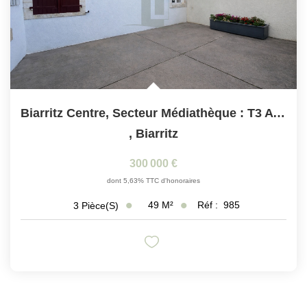
Biarritz Centre, Secteur Médiathèque : T3 Avec Cour...
,
Biarritz
300 000 €
dont 5,63% TTC d'honoraires
49
M²
Réf :
985
3
Pièce(s)