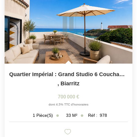
Quartier Impérial : Grand Studio 6 Couchages, Avec Superbe...
,
Biarritz
700 000 €
dont 4,5% TTC d'honoraires
33
M²
Réf :
978
1
Pièce(s)