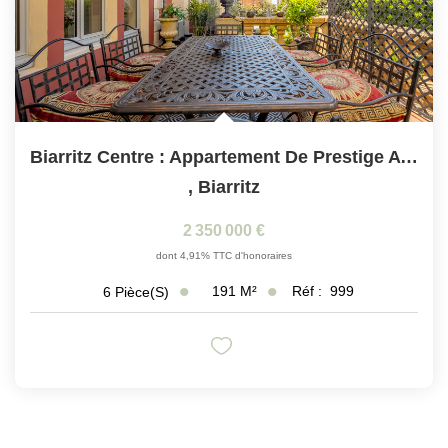
Biarritz Centre : Appartement De Prestige Avec Terrasse
,
Biarritz
2 350 000 €
dont 4,91% TTC d'honoraires
191
M²
Réf :
999
6
Pièce(s)