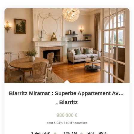
Biarritz Miramar : Superbe Appartement Avec Grande Terrasse
,
Biarritz
980 000 €
dont 5,04% TTC d'honoraires
105
M²
Réf :
993
3
Pièce(s)