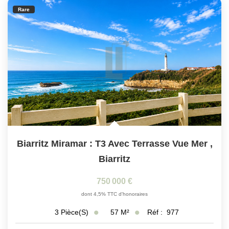
Rare
Biarritz Miramar : T3 Avec Terrasse Vue Mer
,
Biarritz
750 000 €
dont 4,5% TTC d'honoraires
57
M²
Réf :
977
3
Pièce(s)