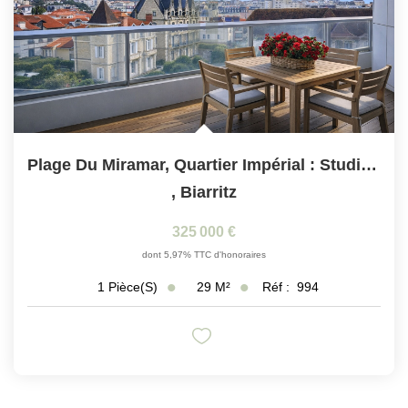
Plage Du Miramar, Quartier Impérial : Studio Avec Terrasse
,
Biarritz
325 000 €
dont 5,97% TTC d'honoraires
29
M²
Réf :
994
1
Pièce(s)