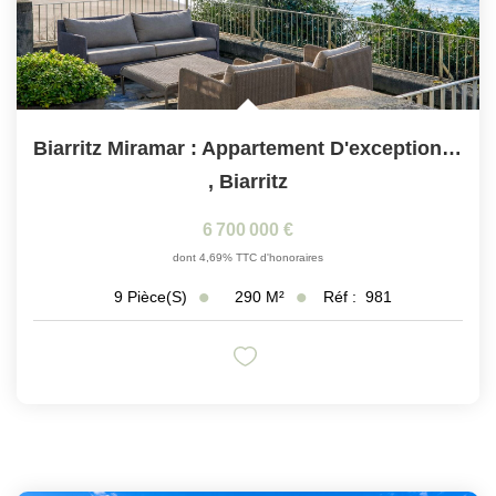
Biarritz Miramar : Appartement D'exception De 290 M² Avec...
,
Biarritz
6 700 000 €
dont 4,69% TTC d'honoraires
290
M²
Réf :
981
9
Pièce(s)