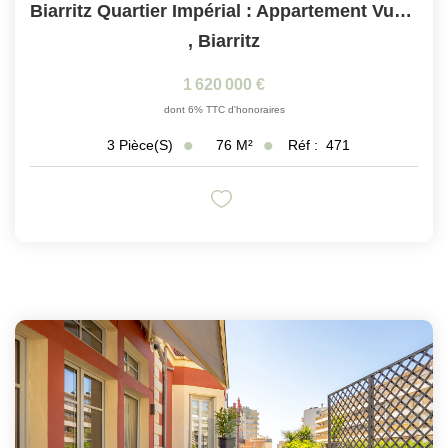
Biarritz Quartier Impérial : Appartement Vue Mer Avec...
,
Biarritz
1 620 000 €
dont 6% TTC d'honoraires
76
M²
Réf :
471
3
Pièce(s)