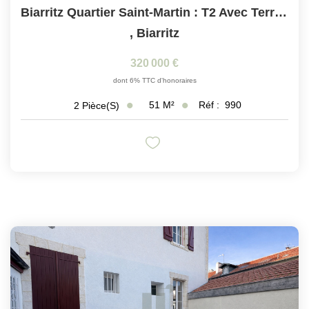
Biarritz Quartier Saint-Martin : T2 Avec Terrasse Sud
,
Biarritz
320 000 €
dont 6% TTC d'honoraires
51
M²
Réf :
990
2
Pièce(s)