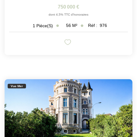
750 000 €
dont 4,5% TTC d'honoraires
56
M²
Réf :
976
1
Pièce(s)
Vue Mer