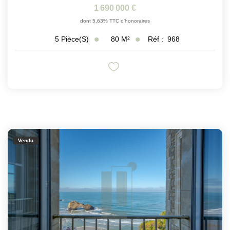
1 690 000 €
dont 5,63% TTC d'honoraires
80
M²
Réf :
968
5
Pièce(s)
Vendu