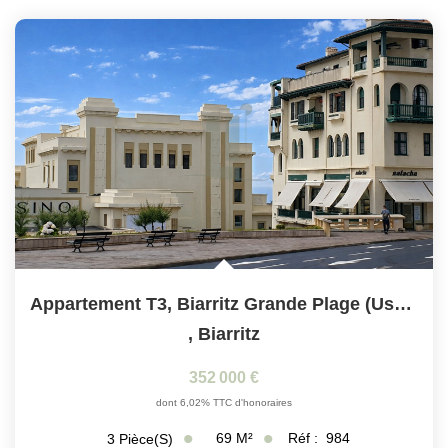
Appartement T3, Biarritz Grande Plage (Usage Professionnel...
,
Biarritz
352 000 €
dont 6,02% TTC d'honoraires
69
M²
Réf :
984
3
Pièce(s)