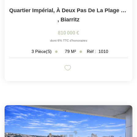
Quartier Impérial, À Deux Pas De La Plage Du Miramar :...
,
Biarritz
810 000 €
dont 6% TTC d'honoraires
79
M²
Réf :
1010
3
Pièce(s)