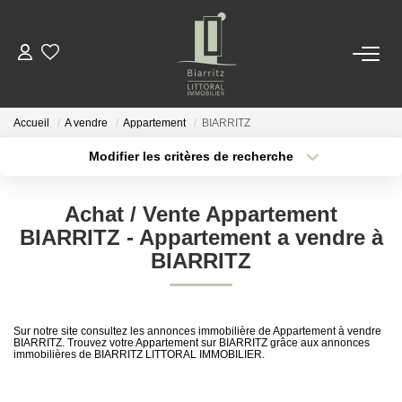
NOS BIENS
Accueil
A vendre
Appartement
BIARRITZ
LOCATIONS
Modifier les critères de recherche
Localisation
Type de bien
Localisation
Sélectionnez...
ESTIMER
Achat / Vente Appartement
Surface min
Budget max
BIARRITZ - Appartement a vendre à
NOTRE AGENCE
BIARRITZ
Plus de critères
Créer une alerte
ACTUALITÉS
Sur notre site consultez les annonces immobilière de Appartement à vendre
BIARRITZ. Trouvez votre Appartement sur BIARRITZ grâce aux annonces
immobilières de BIARRITZ LITTORAL IMMOBILIER.
CONTACT
EN
ES