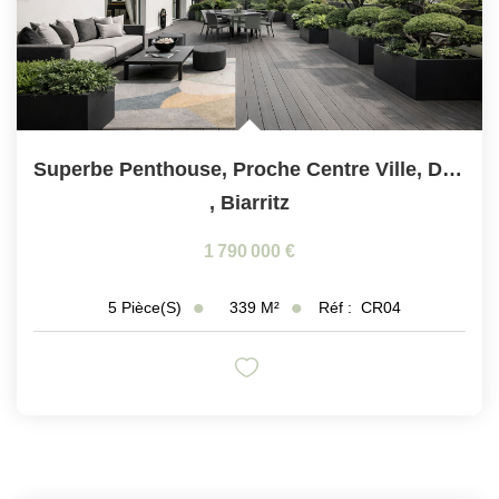
Superbe Penthouse, Proche Centre Ville, Double Garage
,
Biarritz
1 790 000 €
339
M²
Réf :
CR04
5
Pièce(s)