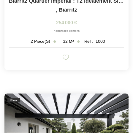
Biarritz Quartier Impérial : T2 Idéalement Situé À...
,
Biarritz
254 000 €
honoraires compris
32
M²
Réf :
1000
2
Pièce(s)
Rare