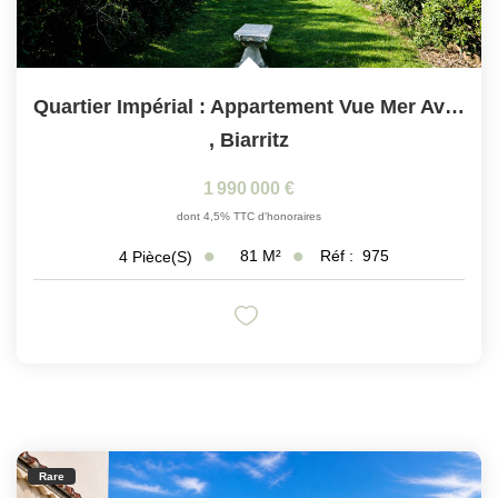
Quartier Impérial : Appartement Vue Mer Avec Jardin Privatif
,
Biarritz
1 990 000 €
dont 4,5% TTC d'honoraires
81
M²
Réf :
975
4
Pièce(s)
Rare