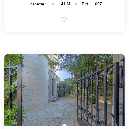
41
M²
Réf :
1007
2
Pièce(s)