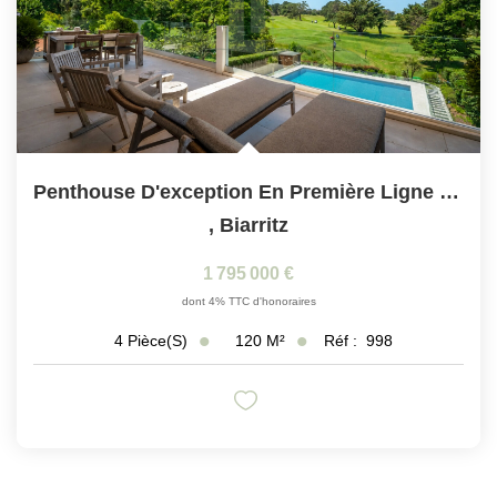
Penthouse D'exception En Première Ligne Du Golf Du Phare
,
Biarritz
1 795 000 €
dont 4% TTC d'honoraires
120
M²
Réf :
998
4
Pièce(s)