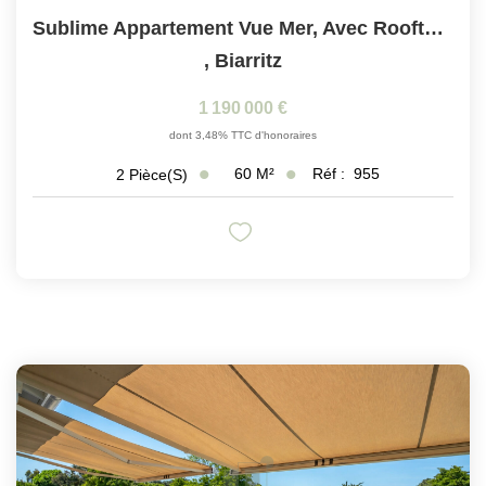
Sublime Appartement Vue Mer, Avec Rooftop Panoramique,...
,
Biarritz
1 190 000 €
dont 3,48% TTC d'honoraires
60
M²
Réf :
955
2
Pièce(s)