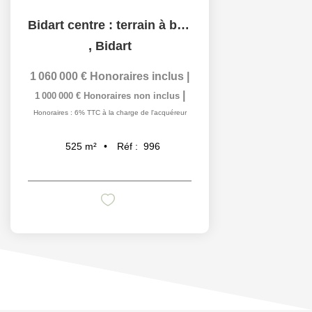
Bidart centre : terrain à bâtir
,
Bidart
1 060 000 €
Honoraires inclus
|
|
1 000 000 €
Honoraires non inclus
Honoraires : 6% TTC à la charge de l'acquéreur
Réf :
996
525
m²