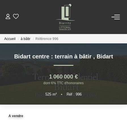
NOS BIENS
Accueil
à bâtir
Référence 996
LOCATIONS
Bidart centre : terrain à bâtir
,
Bidart
ESTIMER
1 060 000 €
NOTRE AGENCE
dont 6% TTC d'honoraires
525
m²
•
Réf : 996
ACTUALITÉS
CONTACT
A vendre
EN
ES