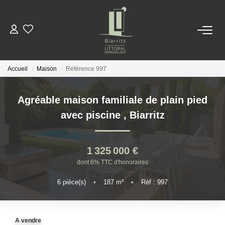
NOS BIENS
Accueil
Maison
Référence 997
LOCATIONS
Agréable maison familiale de plain pied
ESTIMER
avec piscine
,
Biarritz
NOTRE AGENCE
1 325 000 €
dont 6% TTC d'honoraires
ACTUALITÉS
6
pièce(s)
•
187
m²
•
Réf : 997
CONTACT
A vendre
EN
ES