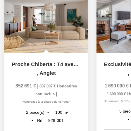
Proche Chiberta : T4 avec grandes terrasses et double...
,
Anglet
,
852 691 €
|
1 690 000 €
807 007 €
Honoraires
|
non inclus
1 600 000 €
H
Honoraires : 5,63% 
Honoraires à la charge du vendeur
5
pièc
100
m²
2
pièce(s)
Réf :
928-001