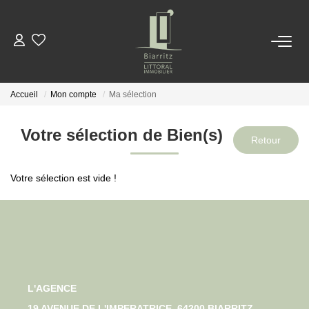
NOS BIENS
Accueil
Mon compte
Ma sélection
LOCATIONS
Votre sélection de Bien(s)
ESTIMER
Votre sélection est vide !
NOTRE AGENCE
ACTUALITÉS
CONTACT
L'AGENCE
EN
ES
19 AVENUE DE L'IMPERATRICE, 64200 BIARRITZ